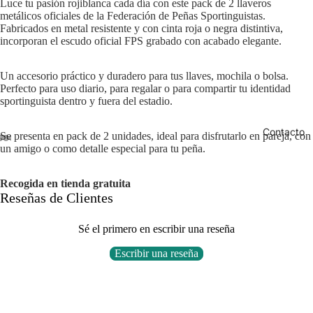
Luce tu pasión rojiblanca cada día con este pack de 2 llaveros
Equipa
metálicos oficiales de la Federación de Peñas Sportinguistas.
ción
Fabricados en metal resistente y con cinta roja o negra distintiva,
incorporan el escudo oficial FPS grabado con acabado elegante.
Sportin
guista
Un accesorio práctico y duradero para tus llaves, mochila o bolsa.
Hogar
Perfecto para uso diario, para regalar o para compartir tu identidad
Sportin
sportinguista dentro y fuera del estadio.
guista
Contacto
Se presenta en pack de 2 unidades, ideal para disfrutarlo en pareja, con
Niño
ducir
un amigo o como detalle especial para tu peña.
ideo
Abrir
Abrir
Abrir
Abrir
Abrir
Abrir
imagen
imagen
imagen
imagen
imagen
imagen
Recogida en tienda gratuita
a
a
a
a
a
a
Reseñas de Clientes
pantalla
pantalla
pantalla
pantalla
pantalla
pantalla
Política de privacidad
completa
completa
completa
completa
completa
completa
Sé el primero en escribir una reseña
Política de reembolso
Términos del servicio
Escribir una reseña
Política de envío
No se encontraron elementos
Información de contacto
Esto también te puede interesar
Aviso legal