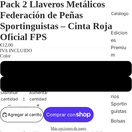
Pack 2 Llaveros Metálicos
Federación de Peñas
Catálogo
Sportinguistas – Cinta Roja
Edicion
Oficial FPS
es
€12,00
Premiu
IVA INCLUIDO
m
Color
Moda
Rojo
Sportin
guista
Negro
Acceso
Disminuir
Aumentar
rios
cantidad
cantidad
Sportin
guistas
Agregar al carrito
Bolsas
y
Más opciones de pago